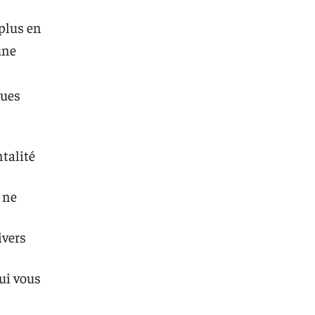
 plus en
une
e
ques
talité
t ne
ivers
ui vous