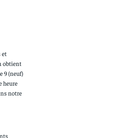
 et
n obtient
e 9 (neuf)
e heure
ans notre
ents