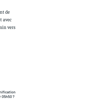
nt de
t avec
min vers
sApp
nification
r 05h50 ?