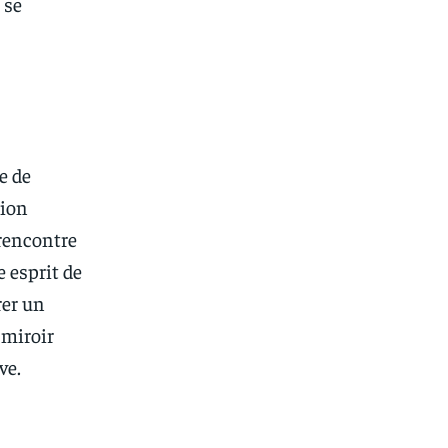
 se
e de
tion
 rencontre
 esprit de
rer un
 miroir
ve.