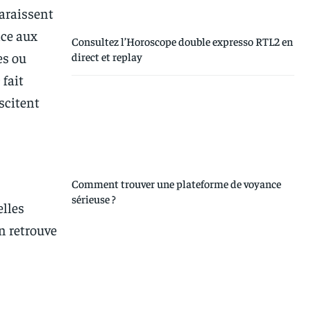
paraissent
âce aux
Consultez l’Horoscope double expresso RTL2 en
es ou
direct et replay
9
fait
uscitent
Comment trouver une plateforme de voyance
sérieuse ?
elles
on retrouve