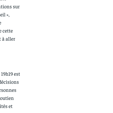
ations sur
il »,
e
e cette
 à aller
 19h19 est
décisions
ersonnes
soutien
ités et