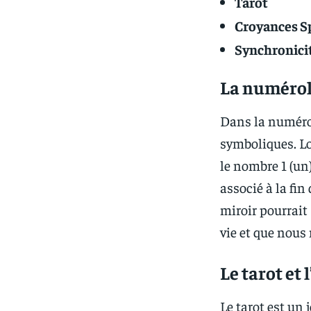
Tarot
Croyances Sp
Synchronici
La numérolo
Dans la numérol
symboliques. Lo
le nombre 1 (un)
associé à la fi
miroir pourrait
vie et que nous
Le tarot et
Le tarot est un 