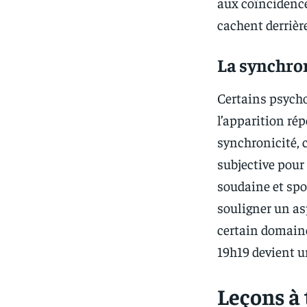
aux coïncidence
cachent derrière
La synchron
Certains psycho
l’apparition ré
synchronicité, 
subjective pour
soudaine et spo
souligner un as
certain domaine
19h19 devient un
Leçons à 