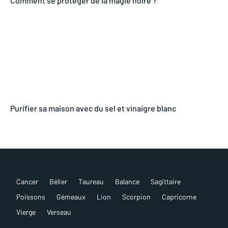
Comment se protéger de la magie noire ?
Purifier sa maison avec du sel et vinaigre blanc
Cancer
Bélier
Taureau
Balance
Sagittaire
Poissons
Gémeaux
Lion
Scorpion
Capricorne
Vierge
Verseau