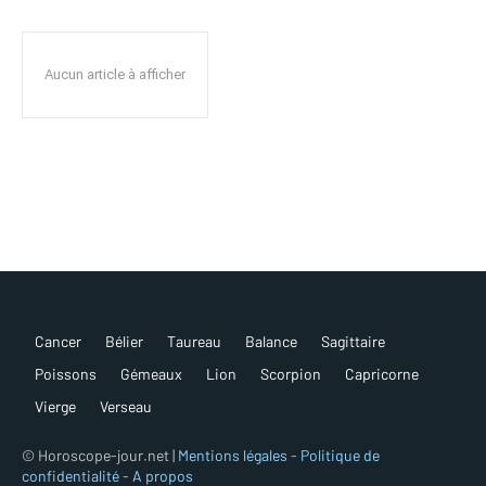
Aucun article à afficher
Cancer
Bélier
Taureau
Balance
Sagittaire
Poissons
Gémeaux
Lion
Scorpion
Capricorne
Vierge
Verseau
© Horoscope-jour.net |
Mentions légales
-
Politique de
confidentialité
-
A propos