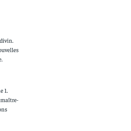
divin.
ouvelles
e.
e 1.
 maître-
ions