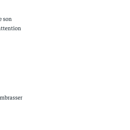
ie son
attention
 embrasser