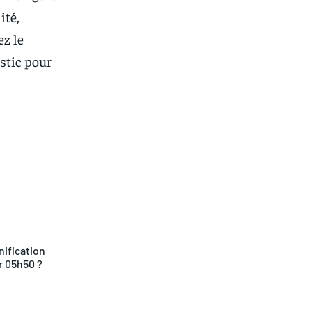
ité,
ez le
ostic pour
sApp
nification
r 05h50 ?