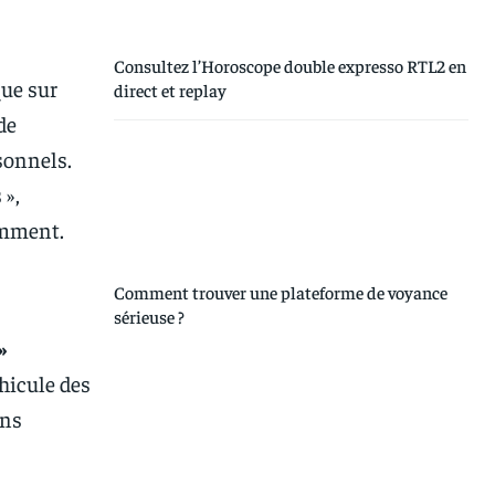
Consultez l’Horoscope double expresso RTL2 en
que sur
direct et replay
de
sonnels.
 »,
emment.
Comment trouver une plateforme de voyance
sérieuse ?
»
éhicule des
ons