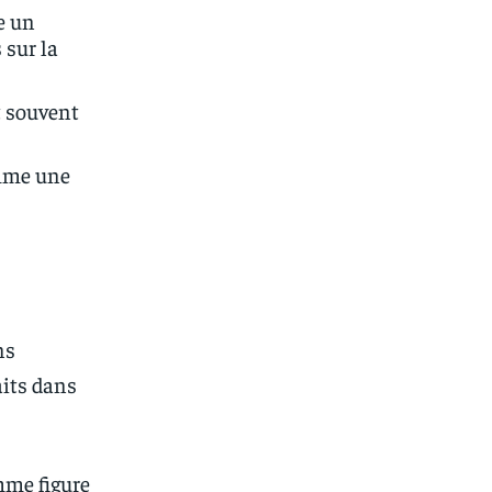
e un
 sur la
t souvent
omme une
ns
aits dans
mme figure