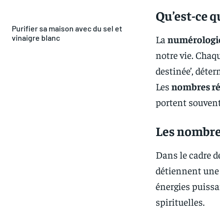
Qu’est-ce q
Purifier sa maison avec du sel et
La
numérologi
vinaigre blanc
notre vie. Chaq
destinée’, déter
Les
nombres ré
portent souvent
Les nombre
Dans le cadre d
détiennent une v
énergies puissan
spirituelles.