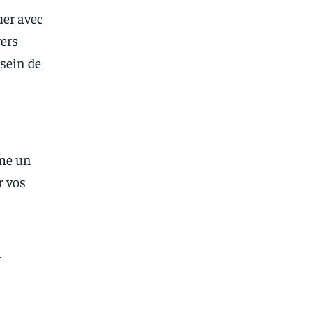
uer avec
vers
 sein de
mme un
r vos
n