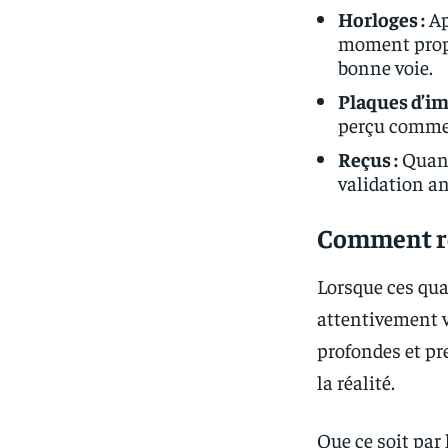
Horloges :
Ap
moment propi
bonne voie.
Plaques d’im
perçu comme 
Reçus :
Quand
validation an
Comment ré
Lorsque ces qua
attentivement v
profondes et pr
la réalité.
Que ce soit par