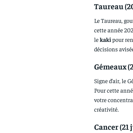
Taureau (20
Le Taureau, gouv
cette année 202
le
kaki
pour renf
décisions avisé
Gémeaux (2
Signe d’air, le
Pour cette anné
votre concentra
créativité.
Cancer (21 j