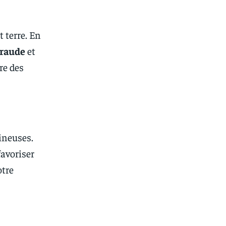
 terre. En
eraude
et
re des
mineuses.
avoriser
otre