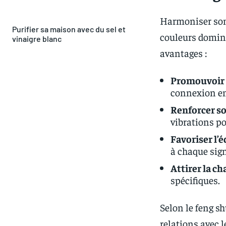
Harmoniser son
Purifier sa maison avec du sel et
couleurs domin
vinaigre blanc
avantages :
Promouvoir l
connexion ent
Renforcer so
vibrations po
Favoriser l’é
à chaque sign
Attirer la ch
spécifiques.
Selon le feng sh
relations avec l