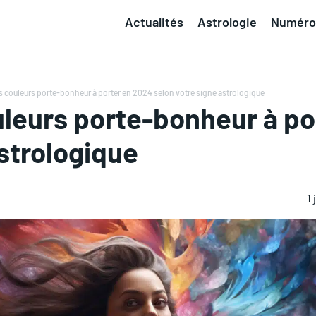
Actualités
Astrologie
Numéro
s couleurs porte-bonheur à porter en 2024 selon votre signe astrologique
leurs porte-bonheur à po
strologique
1