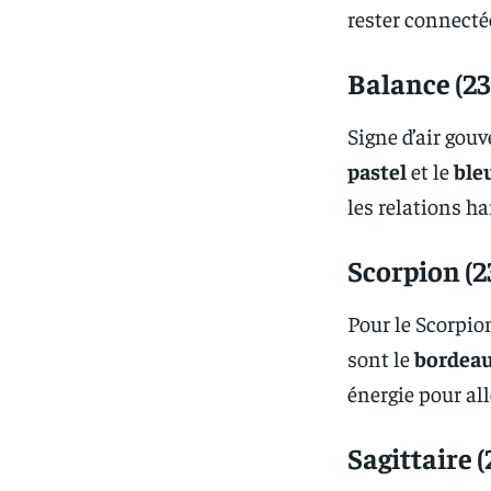
rester connecté
Balance (23
Signe d’air gou
pastel
et le
ble
les relations h
Scorpion (2
Pour le Scorpio
sont le
bordea
énergie pour al
Sagittaire