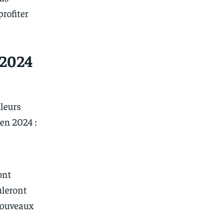
rofiter
 2024
uleurs
en 2024 :
ont
uleront
 nouveaux