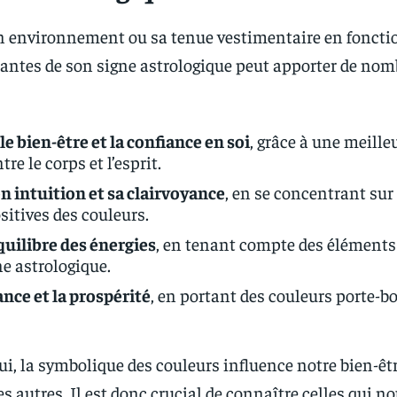
 environnement ou sa tenue vestimentaire en foncti
antes de son signe astrologique peut apporter de no
e bien-être et la confiance en soi
, grâce à une meille
re le corps et l’esprit.
n intuition et sa clairvoyance
, en se concentrant sur 
sitives des couleurs.
quilibre des énergies
, en tenant compte des éléments
e astrologique.
ance et la prospérité
, en portant des couleurs porte-
ui, la symbolique des couleurs influence notre bien-êt
es autres. Il est donc crucial de connaître celles qui n