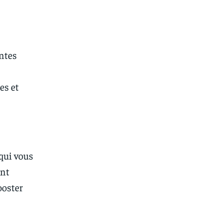
intes
es et
 qui vous
ant
ooster