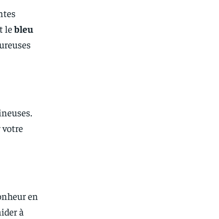
ntes
t le
bleu
oureuses
ineuses.
 votre
bonheur en
aider à