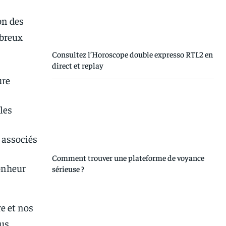
on des
mbreux
Consultez l’Horoscope double expresso RTL2 en
direct et replay
ure
les
 associés
Comment trouver une plateforme de voyance
bonheur
sérieuse ?
re et nos
ous