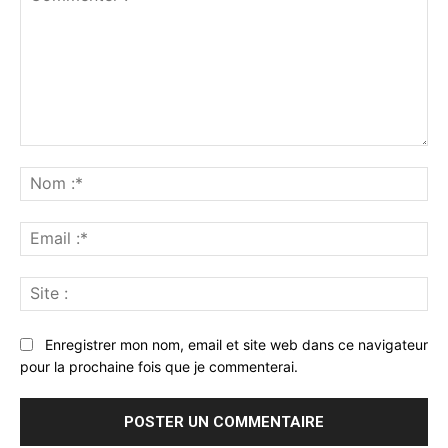
Commenter
:
No
:*
Ema
:*
Sit
:
Enregistrer mon nom, email et site web dans ce navigateur
pour la prochaine fois que je commenterai.