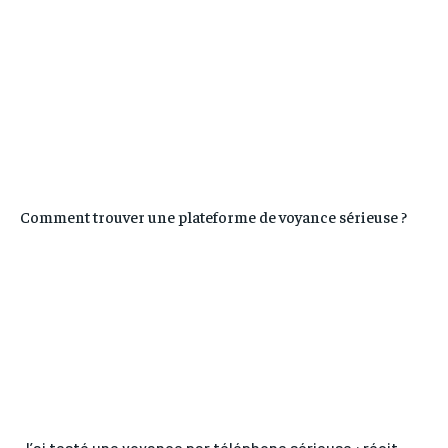
Comment trouver une plateforme de voyance sérieuse ?
J’ai testé une voyance par téléphone sérieuse : récit