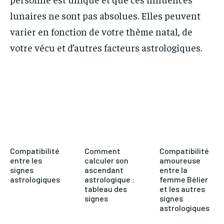
lunaires ne sont pas absolues. Elles peuvent
varier en fonction de votre thème natal, de
votre vécu et d’autres facteurs astrologiques.
Facebook
Twitter
Pinterest
W
Compatibilité
Comment
Compatibilité
entre les
calculer son
amoureuse
signes
ascendant
entre la
astrologiques
astrologique :
femme Bélier
tableau des
et les autres
signes
signes
astrologiques